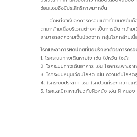
บริเวณที่ทำการครอบเเก้ว หลอดเลือดฝอยขยายตัว
ซ่อมแซมจึงมีประสิทธิภาพมากขึ้น
อีกหนึ่งวิธีของการครอบแก้วที่นิยมใช้กัน
ตามกล้ามเนื้อบริเวณต่างๆ เป็นการยืด กล้ามเนื้
สามารถลดความเจ็บปวดจาก กลุ่มโรคกล้ามเนื้อไ
โรคและอาการผิดปกติที่นิยมรักษาด้วยการครอ
1. โรคระบบทางเดินหายใจ เช่น ไข้หวัด ไซนัส
2. โรคระบบทางเดินอาหาร เช่น โรคกระเพาะอา
3. โรคระบบหมุนเวียนโลหิต เช่น ความดันโลหิตส
4. โรคระบบประสาท เช่น โรคปวดศีรษะ ความเค
5. โรคและปัญหาเกี่ยวกับผิวหนัง เช่น ฝี หนอง