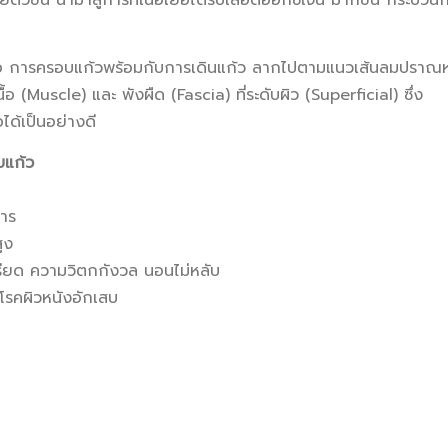
ขึ้น นำมาสู่การที่เนื้อเยื่อได้รับเลือดออกซิเจน มากขึ้น กระบวน
คือ การครอบแก้วพร้อมกับการเดินแก้ว ลากไปตามแนวเส้นลมปราณห
อ (Muscle) และ พังผืด (Fascia) ที่ระดับผิว (Superficial) ซึ่ง
ด้เป็นอย่างดี
บแก้ว
หาร
ูง
รียด ความวิตกกังวล นอนไม่หลับ
 โรคผิวหนังอักเสบ