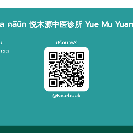
ล คลินิก 悦木源中医诊所 Yue Mu Yuan 
ช-
ปรึกษาฟรี
 เขต
@Facebook