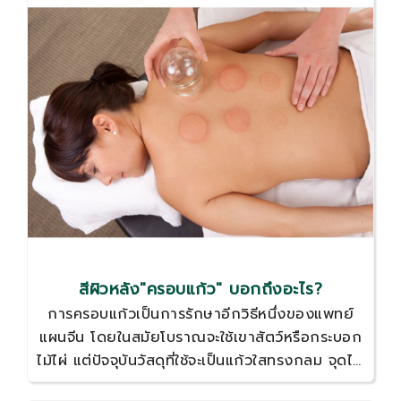
สีผิวหลัง"ครอบแก้ว" บอกถึงอะไร?
การครอบแก้วเป็นการรักษาอีกวิธีหนึ่งของแพทย์
แผนจีน โดยในสมัยโบราณจะใช้เขาสัตว์หรือกระบอก
ไม้ไผ่ แต่ปัจจุบันวัสดุที่ใช้จะเป็นแก้วใสทรงกลม จุดไฟ
แล้วนำเปลวไฟเข้าไปในแก้วทรงกลมเพื่อให้เกิดสูญ