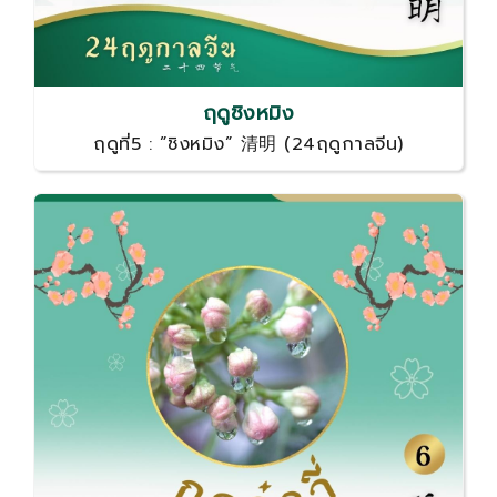
ฤดูชิงหมิง
ฤดูที่5 : ”ชิงหมิง” 清明 (24ฤดูกาลจีน)