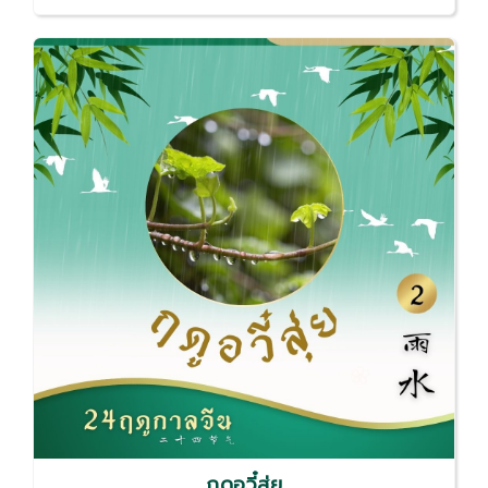
ฤดูอวี๋สุ่ย