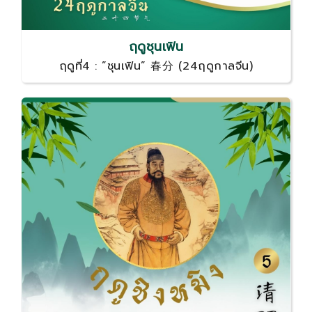
ฤดูชุนเฟิน
ฤดูที่4 : ”ชุนเฟิน” 春分 (24ฤดูกาลจีน)