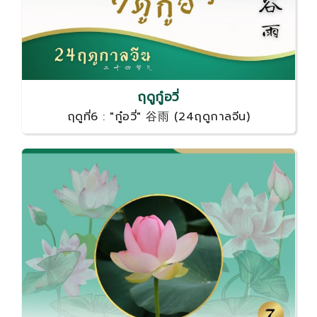
ฤดูกู๋อวี่
ฤดูที่6 : "กู๋อวี่" 谷雨 (24ฤดูกาลจีน)