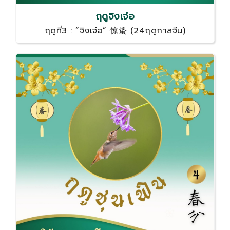
ฤดูจิงเจ๋อ
ฤดูที่3 : ”จิงเจ๋อ” 惊蛰 (24ฤดูกาลจีน)