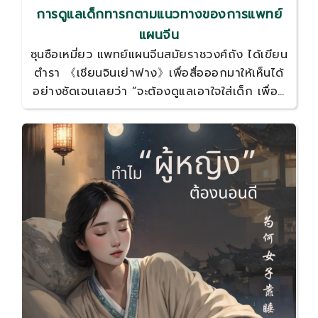
การดูแลเด็กทารกตามแนวทางของการแพทย์
แผนจีน
ซุนซือเหมี่ยว แพทย์แผนจีนสมัยราชวงศ์ถัง ได้เขียน
ตำรา 《เชียนจินเย่าฟาง》เพื่อสื่อออกมาให้เห็นได้
อย่างชัดเจนเลยว่า “จะต้องดูแลเอาใจใส่เด็ก เพื่อที่
เขาจะได้เติบโตมาเป็นผู้ใหญ่ที่สุขภาพดีและมี
คุณภาพ”