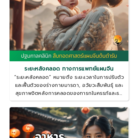
ระยะหลังคลอด ทางการแพทย์แผนจีน
“ระยะหลังคลอด” หมายถึง ระยะเวลาในการปรับตัว
และฟื้นตัวของร่างกายมารดา, อวัยวะสืบพันธุ์ และ
สุขภาพจิตหลังการคลอดของทารกในครรภ์และรก
ซึ่งจะกินเวลาประมาณ 6-8 สัปดาห์ (42-56 วัน)
การดูแลที่มีคุณภาพจะสามารถส่งผลดีต่อสภาพ
ร่างกาย สภาพจิตใจ รวมถึงการป้องกันโรคต่าง ๆ
หลังคลอดของคุณแม่ได้อย่างดีในระยะยาว