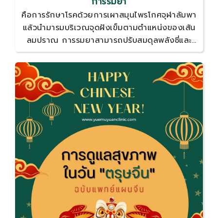
การรมยา
คือการรักษาโรคด้วยการเผาสมุนไพรโกศจุฬาลัมพา
แล้วนำมารมบริเวณจุดฝังเข็มตามตำแหน่งของเส้น
ลมปราณ การรมยาสามารถปรับสมดุลพลังชี่และ
เลือด อบอุ่นขับเคลื่อนเส้นลมปราณ ขจัดพิษภายใน
ร่างกาย กระตุ้นการไหลเวียนและพลังเส้นลมปราณ
รวมไปถึงช่วยในเรื่องความงาม และการดูแลสุขภาพ
อีกด้วย