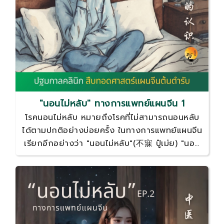
"นอนไม่หลับ" ทางการแพทย์แผนจีน 1
โรคนอนไม่หลับ หมายถึงโรคที่ไม่สามารถนอนหลับ
ได้ตามปกติอย่างบ่อยครั้ง ในทางการแพทย์แผนจีน
เรียกอีกอย่างว่า "นอนไม่หลับ"(不寐 ปู๋เม่ย) "นอน
ไม่ได้"(不得卧 ปู้เต๋อว่อ) "ตาไม่ปิด"(目不瞑 เหยี่ยน
ปู้หมิง) เป็นต้น