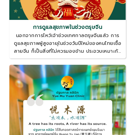
การดูแลสุขภาพในช่วงตรุษจีน
นอกจากการไหว้เจ้าช่วงเทศกาลตรุษจีนแล้ว การ
ดูแลสุขภาพผู้สูงอายุในช่วงวันปีใหม่ของคนไทยเชื้อ
สายจีน ก็เป็นสิ่งที่ไม่ควรมองข้าม ประจวบเหมาะกับ
มีคำเตือน เรื่องการจุดกระดาษและธูปเทียน ที่อาจก่อ
ให้เกิดมลพิษและปัญหาสุขภาพ ในช่วงฝุ่นควันพิษ
คลุ้งเมืองและปริมณฑล