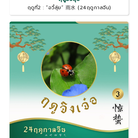
ฤดูที่2 : ”อวี๋สุ่ย” 雨水 (24ฤดูกาลจีน)