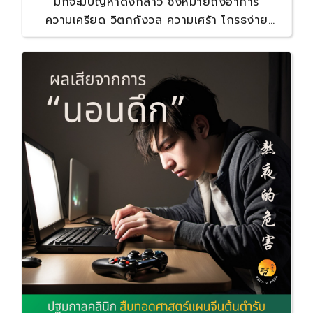
มักจะมีปัญหาดังกล่าว ซึ่งหมายถึงอาการ
ความเครียด วิตกกังวล ความเศร้า โกรธง่าย
หงุดหงิดง่าย ไปจนถึงเป็นโรคทางจิตเวช กระทั่ง
อาจร้ายแรงจนเกิดความสูญเสียในชีวิต ดังนั้น
สุขภาพทางอารมณ์ของหญิงตั้งครรภ์และคุณแม่
หลังคลอดจึงต้องได้รับความดูแลเอาใจใส่จากทุกคน