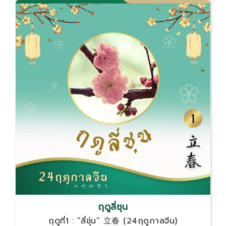
ญากาศภายในแก้ว แล้วจึงนำมาวางครอบบริเวณ
ต่างๆ บนร่างกาย การที่ผิวหนัง ถูกดูดด้วยแก้วที่
เป็นสูญญากาศจะทำให้เกิดการไหลเวียนของเลือด
บริเวณนั้นอย่างมาก เป็นการปั๊มเลือดเข้าสู่ กล้าม
เนื้อบริเวณที่ทำการครอบเเก้ว หลอดเลือดฝอย
ขยายตัวขึ้น นำมาสู่การที่เนื้อเยื่อได้รับเลือด
ออกซิเจน มากขึ้น สีหลังจากที่ครอบแก้วจะสามารถ
บอกถึงสุขภาพภายในของคุณได้
ฤดูลี่ชุน
ฤดูที่1 : ”ลี่ชุ่น” 立春 (24ฤดูกาลจีน)