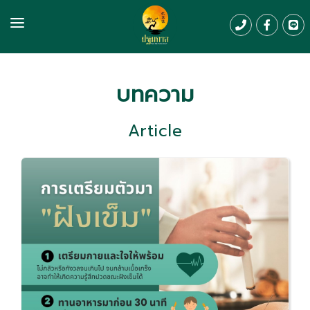
Home
บทความ
About us
Service & Promotion
Article
Review
Article
Contact