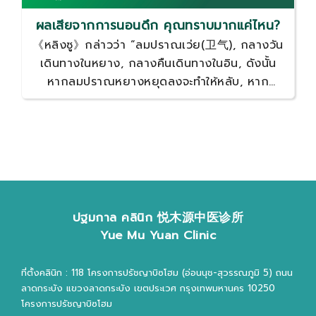
ผลเสียจากการนอนดึก คุณทราบมากแค่ไหน?
《หลิงซู》กล่าวว่า “ลมปราณเว่ย(卫气), กลางวัน
เดินทางในหยาง, กลางคืนเดินทางในอิน, ดังนั้น
หากลมปราณหยางหยุดลงจะทำให้หลับ, หาก
ลมปราณอินหยุดลงจะทำให้ตื่น” หากนอนดึก การ
ทำงานของลมปราณเว่ยจะผิดปกติ แสดงอาการ
ออกมาเป็นกลุ่มอาการอินพร่อง (สารอินในร่างกาย
บกพร่องลงกว่าที่ควรจะเป็น) เช่น ปากและลิ้นแห้ง
คอแห้ง กระหายน้ำ รู้สึกร้อนรุ่ม หงุดหงิดง่าย
ปฐมกาล คลินิก 悦木源中医诊所
Yue Mu Yuan Clinic
ที่ตั้งคลินิก : 118 โครงการปรัชญาบิซโฮม (อ่อนนุช-สุวรรณภูมิ 5) ถนน
ลาดกระบัง แขวงลาดกระบัง เขตประเวศ กรุงเทพมหานคร 10250
โครงการปรัชญาบิซโฮม