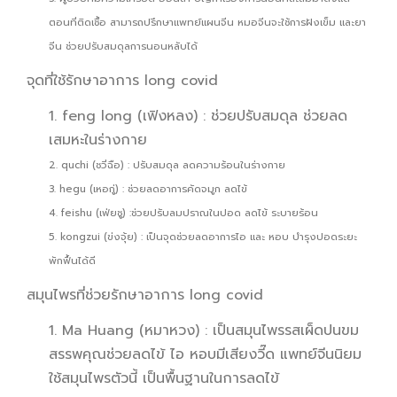
ตอนที่ติดเชื้อ สามารถปรึกษาแพทย์แผนจีน หมอจีนจะใช้การฝังเข็ม และยา
จีน ช่วยปรับสมดุลการนอนหลับได้
จุดที่ใช้รักษาอาการ long covid
1. feng long (เฟิงหลง) : ช่วยปรับสมดุล ช่วยลด
เสมหะในร่างกาย
2. quchi (ชวี่ฉือ) : ปรับสมดุล ลดความร้อนในร่างกาย
3. hegu (เหอกู่) : ช่วยลดอาการคัดจมูก ลดไข้
4. feishu (เฟ่ยชู) :ช่วยปรับลมปราณในปอด ลดไข้ ระบายร้อน
5. kongzui (ข่งจุ้ย) : เป็นจุดช่วยลดอาการไอ และ หอบ บำรุงปอดระยะ
พักฟื้นได้ดี
สมุนไพรที่ช่วยรักษาอาการ long covid
1. Ma Huang (หมาหวง) : เป็นสมุนไพรรสเผ็ดปนขม
สรรพคุณช่วยลดไข้ ไอ หอบมีเสียงวี๊ด แพทย์จีนนิยม
ใช้สมุนไพรตัวนี้ เป็นพื้นฐานในการลดไข้