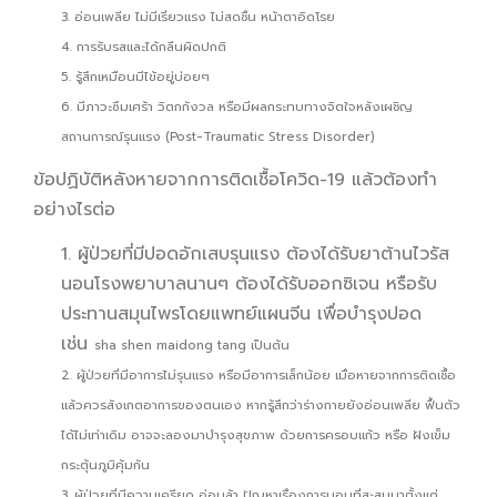
3. อ่อนเพลีย ไม่มีเรี่ยวแรง ไม่สดชื่น หน้าตาอิดโรย
4. การรับรสและได้กลิ่นผิดปกติ
5. รู้สึกเหมือนมีไข้อยู่บ่อยๆ
6. มีภาวะซึมเศร้า วิตกกังวล หรือมีผลกระทบทางจิตใจหลังเผชิญ
สถานการณ์รุนแรง (Post-Traumatic Stress Disorder)
ข้อปฏิบัติหลังหายจากการติดเชื้อโควิด-19 แล้วต้องทำ
อย่างไรต่อ
1. ผู้ป่วยที่มีปอดอักเสบรุนแรง ต้องได้รับยาต้านไวรัส
นอนโรงพยาบาลนานๆ ต้องได้รับออกซิเจน หรือรับ
ประทานสมุนไพรโดยแพทย์แผนจีน เพื่อบำรุงปอด
เช่น
sha shen maidong tang เป็นต้น
2. ผู้ป่วยที่มีอาการไม่รุนแรง หรือมีอาการเล็กน้อย เมื่อหายจากการติดเชื้อ
แล้วควรสังเกตอาการของตนเอง หากรู้สึกว่าร่างกายยังอ่อนเพลีย ฟื้นตัว
ได้ไม่เท่าเดิม อาจจะลองมาบำรุงสุขภาพ ด้วยการครอบแก้ว หรือ ฝังเข็ม
กระตุ้นภูมิคุ้มกัน
3. ผู้ป่วยที่มีความเครียด อ่อนล้า ปัญหาเรื่องการนอนที่สะสมมาตั้งแต่